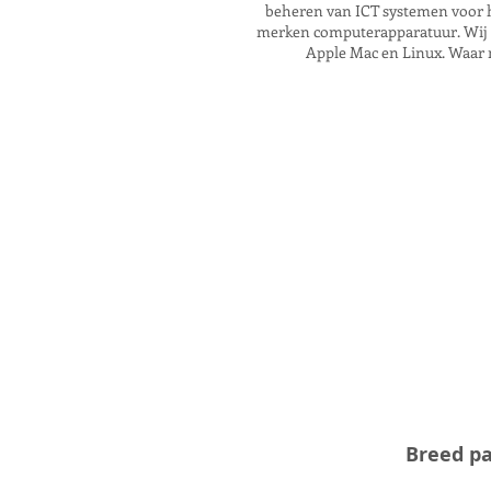
beheren van ICT systemen voor h
merken computerapparatuur. Wij z
Apple Mac en Linux. Waar 
Breed pa